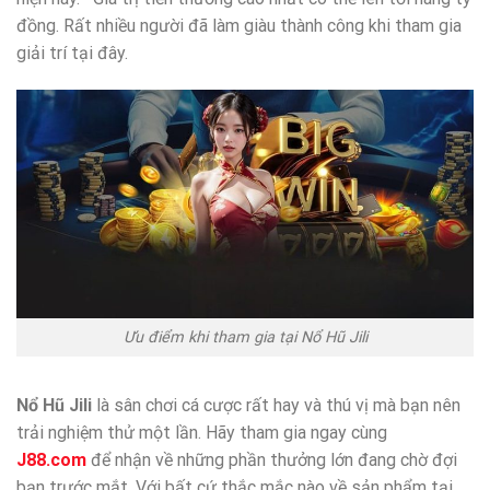
đồng. Rất nhiều người đã làm giàu thành công khi tham gia
giải trí tại đây.
Ưu điểm khi tham gia tại Nổ Hũ Jili
Nổ Hũ Jili
là sân chơi cá cược rất hay và thú vị mà bạn nên
trải nghiệm thử một lần. Hãy tham gia ngay cùng
J88.com
để nhận về những phần thưởng lớn đang chờ đợi
bạn trước mắt. Với bất cứ thắc mắc nào về sản phẩm tại