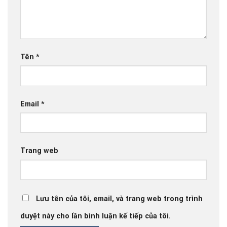
Tên
*
Email
*
Trang web
Lưu tên của tôi, email, và trang web trong trình
duyệt này cho lần bình luận kế tiếp của tôi.